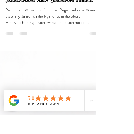
Heinrich Ruff
13. Feb.
2 Min. Lesezeit
Wie lange hält Permanent Make-up?
Haltbarkeit nach Bereichen erklärt
Permanent Make-up hält in der Regel mehrere Monate
bis einige Jahre , da die Pigmente in die obere
Hautschicht eingebracht werden und sich mit der
natürlichen Hauterneuerung schrittweise abbauen. Die
tatsächliche Haltbarkeit hängt vom behandelten Bereich,
dem Hauttyp, der Technik sowie der Nachpflege ab.
Gerade Kundinnen in Bremen fragen häufig, wie lange
Augenbrauen Permanent Make-up sichtbar bleibt und
wann eine Auffrischung sinnvoll ist. Warum ist Permanent
Make-up nicht