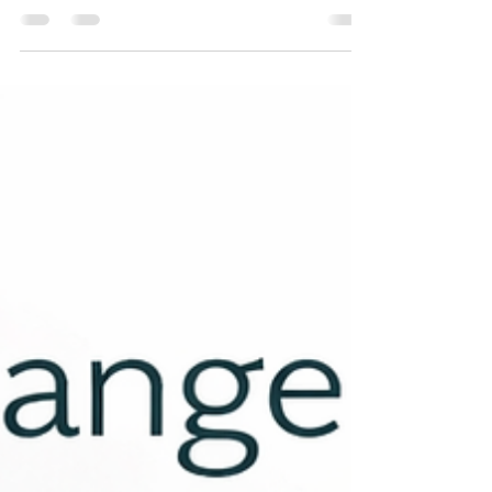
Permanent Make-up Ablauf –
Schritt für Schritt erklärt
Der Ablauf einer Permanent Make-up Behandlung folgt
einem klaren, strukturierten Prozess , der auf Sicherheit,
Präzision und ein natürliches Ergebnis ausgelegt ist. Von
der Erstberatung bis zur Nachpflege sind mehrere
Schritte notwendig, um ein langfristig zufriedenstellendes
Resultat zu erzielen. Viele Kundinnen in Bremen
möchten vor der Terminbuchung genau wissen, was sie
während der Behandlung erwartet. Schritt 1: Persönliche
Beratung und Hautanalyse Jede professionelle Pe